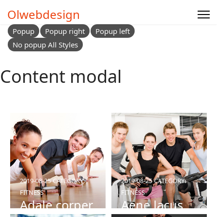
Olwebdesign
Popup
Popup right
Popup left
No popup All Styles
Content modal
2019-08-25
CATEGORY:
2019-08-25
CATEGORY:
FITNESS
FITNESS
Adale corper
Aene lacus