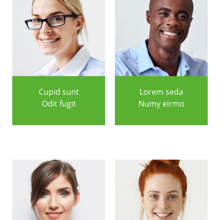
Cupid sunt
Lorem seda
Odit fugit
Numy eirmo