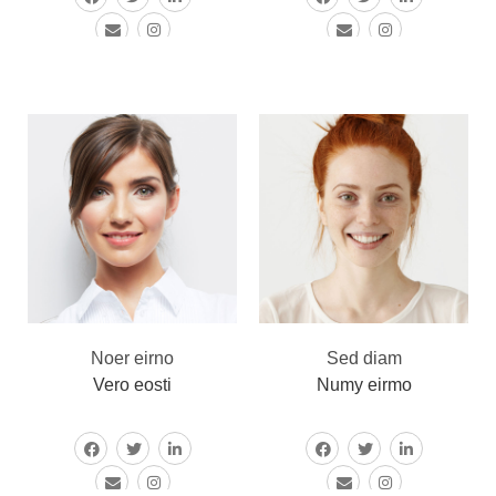
vel interdum posuere,
tellus vel interdum
lacus enim tempor
posuere, lacus enim
felis, vel ullamc preto
tempor felis, vel ullamc
Noer eirno
Sed diam
Vero eosti
Numy eirmo
Orper arcu velit vel nisi
Wele ullamc vivamus
pellente sque erat et
placerat, tellus vel
risus varius sagitt ut
interdum posuere,