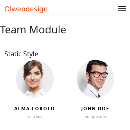
Olwebdesign
Team Module
Static Style
ALMA COROLO
JOHN DOE
vero eos
numy eirmo