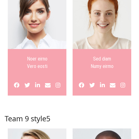
Noer eirno
Sed diam
Vero eosti
Numy eirmo
Team 9 style5