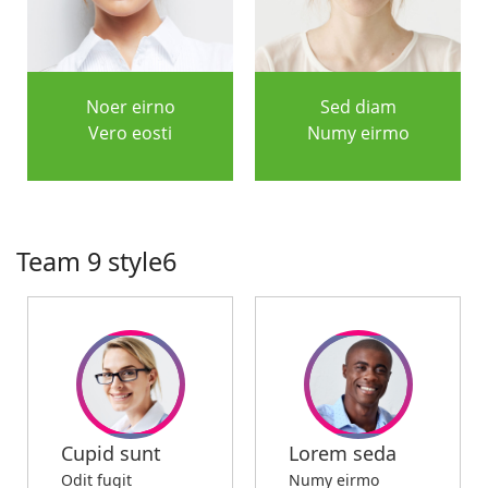
Noer eirno
Sed diam
Vero eosti
Numy eirmo
Team 9 style6
Cupid sunt
Lorem seda
Odit fugit
Numy eirmo