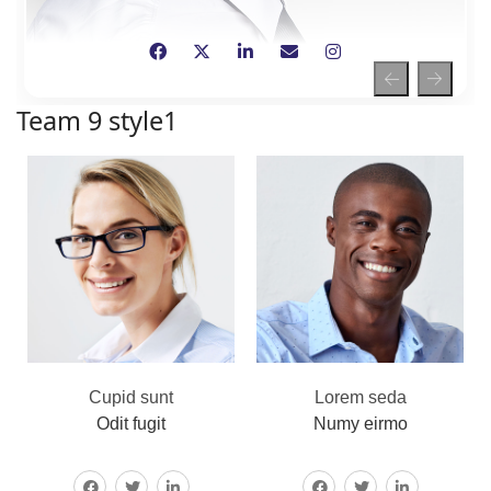
Team 9 style1
Cupid sunt
Lorem seda
Odit fugit
Numy eirmo
Amus placerat, tellus
Vivamus placerat,