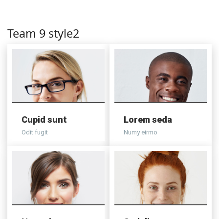
laoreet mauris aliquet
lacus enim tempor
felis,
Team 9 style2
Cupid sunt
Lorem seda
Odit fugit
Numy eirmo