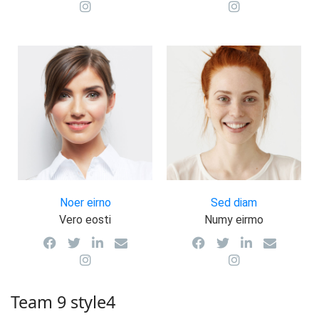
lacus enim tempor
posuere, lacus enim
felis, vel ullamc preto
tempor felis, vel
ullamc
Noer eirno
Sed diam
Vero eosti
Numy eirmo
Orper arcu velit vel nisi
Wele ullamc vivamus
pellente sque erat et
placerat, tellus vel
risus varius sagitt ut
interdum posuere,
laoreet mauris aliquet
lacus enim tempor
Team 9 style4
felis,