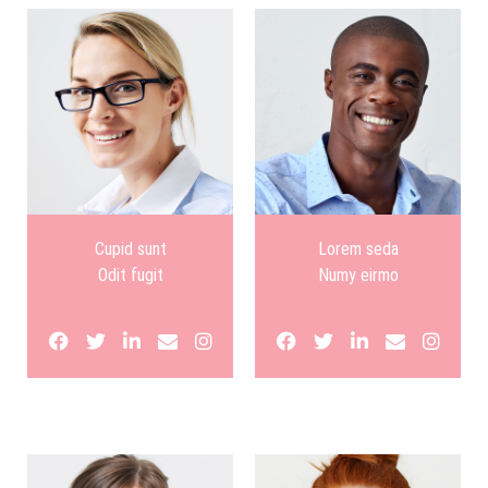
Cupid sunt
Lorem seda
Odit fugit
Numy eirmo