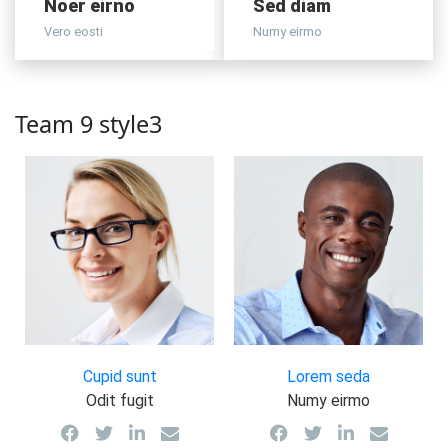
Noer eirno
Sed diam
Vero eosti
Numy eirmo
Team 9 style3
Cupid sunt
Lorem seda
Odit fugit
Numy eirmo
Amus placerat, tellus
Vivamus placerat,
vel interdum posuere,
tellus vel interdum